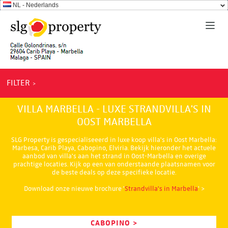
NL - Nederlands
FILTER
VILLA MARBELLA - LUXE STRANDVILLA'S IN
OOST MARBELLA
SLG Property is gespecialiseeerd in luxe koop villa's in Oost Marbella:
Marbesa, Carib Playa, Cabopino, Elviria. Bekijk hieronder het actuele
aanbod van villa's aan het strand in Oost-Marbella en overige
prachtige locaties. Kijk op een van onderstaande plaatsnamen voor
de beste deals op deze specifieke locatie.
Download onze nieuwe brochure '
Strandvilla's in Marbella
' >
CABOPINO >