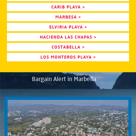
CARIB PLAYA >
MARBESA >
ELVIRIA PLAYA >
HACIENDA LAS CHAPAS >
COSTABELLA >
LOS MONTEROS PLAYA >
Bargain Alert in Marbella