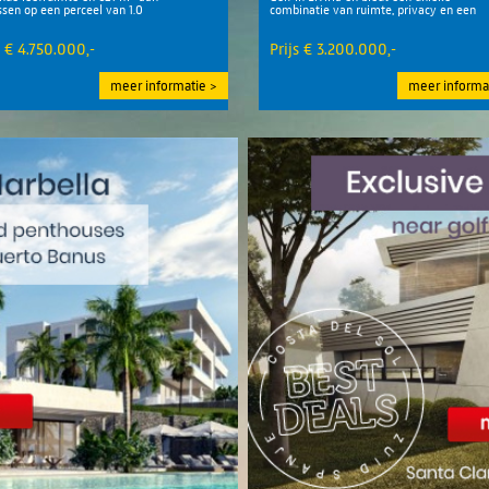
ssen op een perceel van 1.0
combinatie van ruimte, privacy en een
verfijnde levensstijl aan de kust
s € 4.750.000,-
Prijs € 3.200.000,-
meer informatie
meer informa