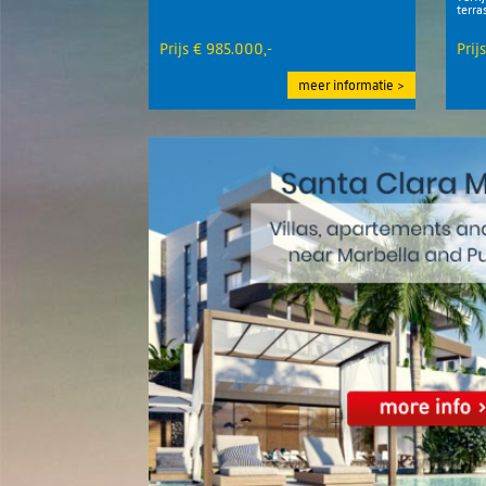
terra
Prijs € 985.000,-
Prij
meer informatie