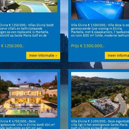
Elviria € 1.250.000,- Villas Elviria biedt
Villa Elviria € 3.500.000,- Villa Ibiza is e
sieve villa's en halfvrijstaande
gerenoveerde luxe woning in Elviria,
gen op een toplocatie in Marbella,
Marbella, met 6 slaapkamers, 7 badkame
itzicht op Santa María Golf en de
en ruim 800 m² lichte, moderne leefrui
llandse Zee.
op een perceel van 2.
s € 1.250.000,-
Prijs € 3.500.000,-
meer informatie
meer informa
 Elviria € 4.750.000,- Deze
Villa Elviria € 3.200.000,- Deze eigentijd
gebouwde villa in Elviria biedt 454 m²
villa ligt in het prestigieuze Santa Maria
jnde leefruimte en 621 m² aan
Golf in Elviria en biedt een unieke