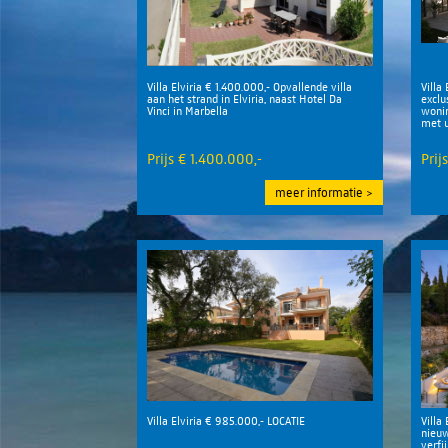
Villa Elviria € 1.400.000,- Opvallende villa
Villa 
aan het strand in Elviria, naast Hotel Da
exclu
Vinci in Marbella
wonin
met u
Midde
Prijs € 1.400.000,-
Prij
meer informatie
Villa Elviria € 985.000,- LOCATIE
Villa
nieuw
verfi