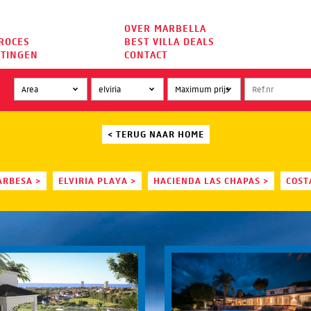
OVER MARBELLA
ROCES
BEST VILLA DEALS
HTINGEN
CONTACT
< TERUG NAAR HOME
ARBESA >
ELVIRIA PLAYA >
HACIENDA LAS CHAPAS >
COST