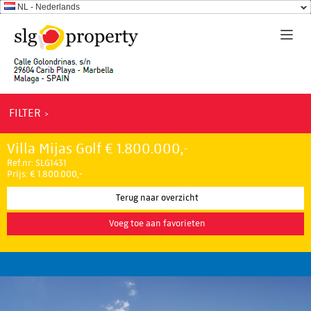
NL - Nederlands
FILTER
Villa Mijas Golf € 1.800.000,-
Ref.nr: SLG1431
Prijs: € 1.800.000,-
Terug naar overzicht
Voeg toe aan favorieten