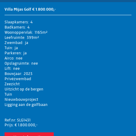
Villa Mijas Golf € 1.800.000,-
Slaapkamers
4
Badkamers
4
Woonoppervlak
1165m²
Leefruimte
399m²
Zwembad
ja
Tuin
ja
Parkeren
ja
Airco
nee
Opslagruimte
nee
Lift
nee
Bouwjaar
2023
Privézwembad
Zeezicht
Uitzicht op de bergen
Tuin
Nieuwbouwproject
Ligging aan de golfbaan
Ref.nr: SLG1431
Prijs: € 1.800.000,-